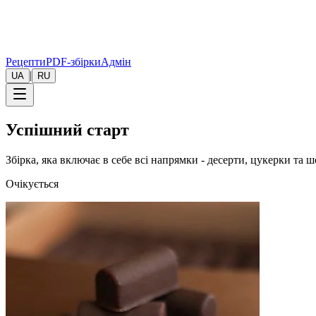
Рецепти
PDF-збірки
Адмін
|
UA
RU
Успішний старт
Збірка, яка включає в себе всі напрямки - десерти, цукерки та 
Очікується