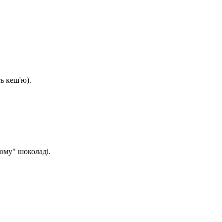
ь кеш'ю).
ому" шоколаді.