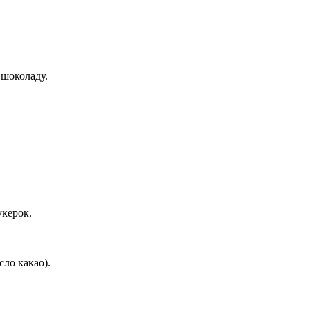
 шоколаду.
укерок.
сло какао).