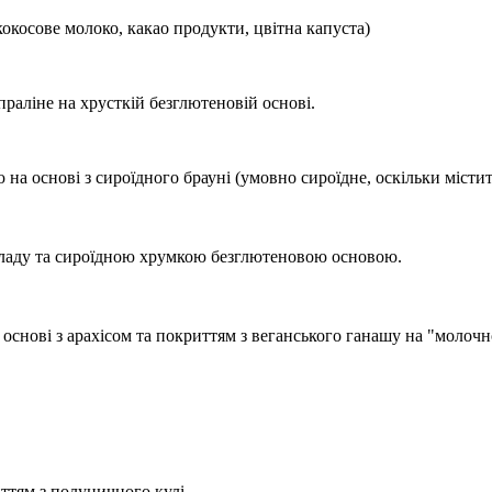
кокосове молоко, какао продукти, цвітна капуста)
раліне на хрусткій безглютеновій основі.
 на основі з сироїдного брауні (умовно сироїдне, оскільки містит
ладу та сироїдною хрумкою безглютеновою основою.
снові з арахісом та покриттям з веганського ганашу на "молочн
ттям з полуничного кулі.