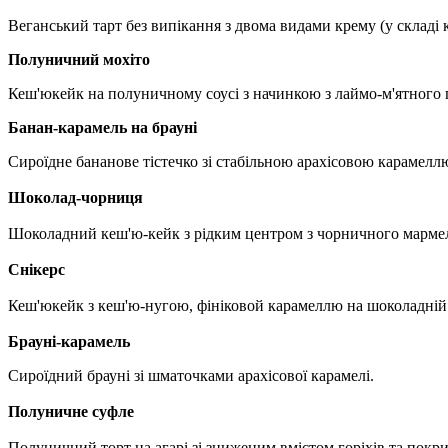
Веганський тарт без випікання з двома видами крему (у складі 
Полуничний мохіто
Кеш'юкейк на полуничному соусі з начинкою з лаймо-м'ятного п
Банан-карамель на брауні
Сироїдне бананове тістечко зі стабільною арахісовою карамеллю
Шоколад-чорниця
Шоколадний кеш'ю-кейк з рідким центром з чорничного марме
Снікерс
Кеш'юкейк з кеш'ю-нугою, фініковой карамеллю на шоколадній о
Брауні-карамель
Сироїдний брауні зі шматочками арахісової карамелі.
Полуничне суфле
Полуничний торт на агарі зі зниженим вмістом горіхів та покри