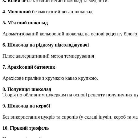
3.
Білий
безлактозний веган шоколад та медіанти.
4
.
Молочний
безлактозний веган шоколад.
5. М'ятний шоколад
Ароматизований кольоровий шоколад на основі рецепту білого
6.
Шоколад на рідкому підсолоджувачі
Плюс альтернативний метод темперування
7. Арахісовий батончик
Арахісове праліне з хрумкою какао крупкою.
8. Полуниця-шоколад
Теорія по обливним цукеркам на основі рецепту полуничних ц
9. Шоколад на керобі
Без використання цукрів та сиропів (у складі інулін, кероб та ма
10. Гірький трюфель